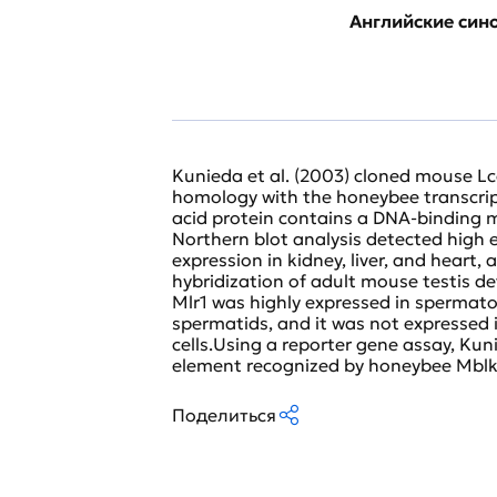
Английские си
Kunieda et al. (2003) cloned mouse Lco
homology with the honeybee transcrip
acid protein contains a DNA-binding m
Northern blot analysis detected high ex
expression in kidney, liver, and heart, 
hybridization of adult mouse testis det
Mlr1 was highly expressed in spermato
spermatids, and it was not expressed 
cells.Using a reporter gene assay, Ku
element recognized by honeybee Mblk
Поделиться