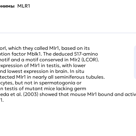
нонимы
MLR1
rl, which they called Mlr1, based on its
tion factor Mblk1. The deduced 517-amino
otif and a motif conserved in Mlr2 (LCOR).
pression of Mlr1 in testis, with lower
and lowest expression in brain. In situ
ected Mlr1 in nearly all seminiferous tubules.
cytes, but not in spermatogonia or
in testis of mutant mice lacking germ
nieda et al. (2003) showed that mouse Mlr1 bound and acti
1.