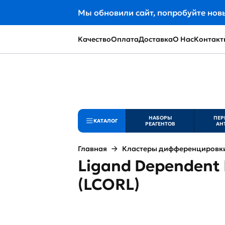
Мы обновили сайт, попробуйте нов
Качество
Оплата
Доставка
О Нас
Контакт
НАБОРЫ
ПЕР
КАТАЛОГ
РЕАГЕНТОВ
АН
Главная
Кластеры дифференцировки 
Ligand Dependent N
(LCORL)