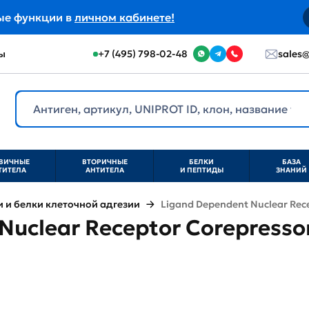
ые функции в
личном кабинете!
ы
+7 (495) 798-02-48
sales@
ВИЧНЫЕ
ВТОРИЧНЫЕ
БЕЛКИ
БАЗА
ТИТЕЛА
АНТИТЕЛА
И ПЕПТИДЫ
ЗНАНИЙ
и белки клеточной адгезии
Ligand Dependent Nuclear Rece
uclear Receptor Corepressor