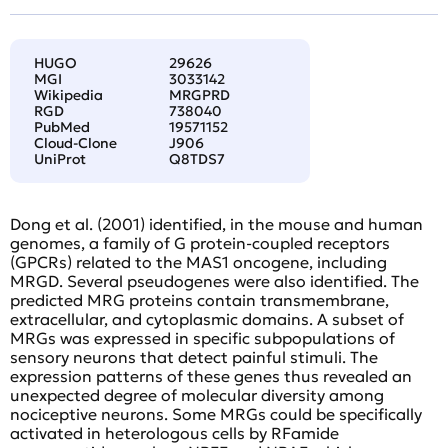
HUGO
29626
MGI
3033142
Wikipedia
MRGPRD
RGD
738040
PubMed
19571152
Cloud-Clone
J906
UniProt
Q8TDS7
Dong et al. (2001) identified, in the mouse and human
genomes, a family of G protein-coupled receptors
(GPCRs) related to the MAS1 oncogene, including
MRGD. Several pseudogenes were also identified. The
predicted MRG proteins contain transmembrane,
extracellular, and cytoplasmic domains. A subset of
MRGs was expressed in specific subpopulations of
sensory neurons that detect painful stimuli. The
expression patterns of these genes thus revealed an
unexpected degree of molecular diversity among
nociceptive neurons. Some MRGs could be specifically
activated in heterologous cells by RFamide