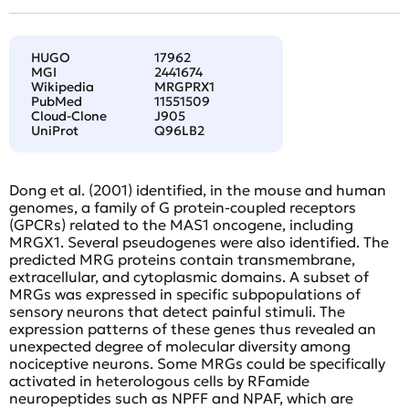
HUGO
17962
MGI
2441674
Wikipedia
MRGPRX1
PubMed
11551509
Cloud-Clone
J905
UniProt
Q96LB2
Dong et al. (2001) identified, in the mouse and human
genomes, a family of G protein-coupled receptors
(GPCRs) related to the MAS1 oncogene, including
MRGX1. Several pseudogenes were also identified. The
predicted MRG proteins contain transmembrane,
extracellular, and cytoplasmic domains. A subset of
MRGs was expressed in specific subpopulations of
sensory neurons that detect painful stimuli. The
expression patterns of these genes thus revealed an
unexpected degree of molecular diversity among
nociceptive neurons. Some MRGs could be specifically
activated in heterologous cells by RFamide
neuropeptides such as NPFF and NPAF, which are