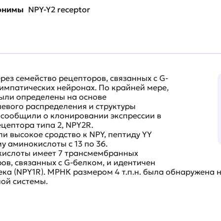
нонимы
NPY-Y2 receptor
рез семейство рецепторов, связанных с G-
симпатических нейронах. По крайней мере,
были определены на основе
евого распределения и структуры
5) сообщили о клонировании экспрессии в
цептора типа 2, NPY2R.
 высокое сродство к NPY, пептиду YY
у аминокислоты с 13 по 36.
кислоты имеет 7 трансмембранных
ов, связанных с G-белком, и идентичен
века (NPY1R). МРНК размером 4 т.п.н. была обнаружена
ной системы.