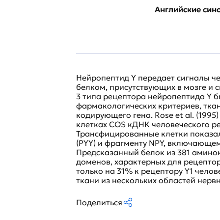
Английские си
Нейропептид Y передает сигналы че
белком, присутствующих в мозге и 
3 типа рецептора нейропептида Y 
фармакологических критериев, ткан
кодирующего гена. Rose et al. (199
клетках COS кДНК человеческого ре
Трансфицированные клетки показали
(PYY) и фрагменту NPY, включающем
Предсказанный белок из 381 амино
доменов, характерных для рецептор
только на 31% к рецептору Y1 чело
ткани из нескольких областей нерв
Поделиться