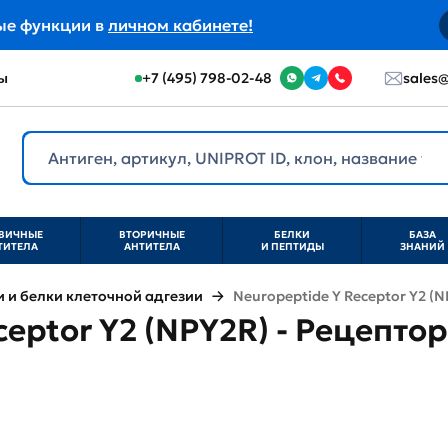
ые функции в
личном кабинете!
ы
+7 (495) 798-02-48
sales@
ВИЧНЫЕ
ВТОРИЧНЫЕ
БЕЛКИ
БАЗА
ТИТЕЛА
АНТИТЕЛА
И ПЕПТИДЫ
ЗНАНИЙ
и белки клеточной адгезии
Neuropeptide Y Receptor Y2 (N
ceptor Y2 (NPY2R) - Рецепто