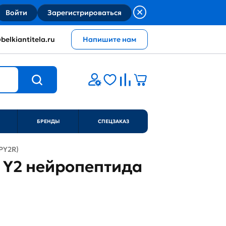
Войти
Зарегистрироваться
belkiantitela.ru
Напишите нам
БРЕНДЫ
СПЕЦЗАКАЗ
PY2R)
р Y2 нейропептида