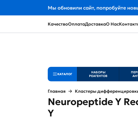
Мы обновили сайт, попробуйте нов
Качество
Оплата
Доставка
О Нас
Контакт
НАБОРЫ
ПЕР
КАТАЛОГ
РЕАГЕНТОВ
АН
Главная
Кластеры дифференцировки 
Neuropeptide Y Re
Y