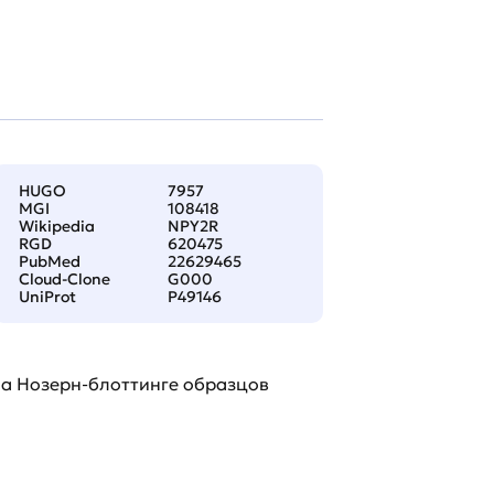
HUGO
7957
MGI
108418
Wikipedia
NPY2R
RGD
620475
PubMed
22629465
Cloud-Clone
G000
UniProt
P49146
 на Нозерн-блоттинге образцов