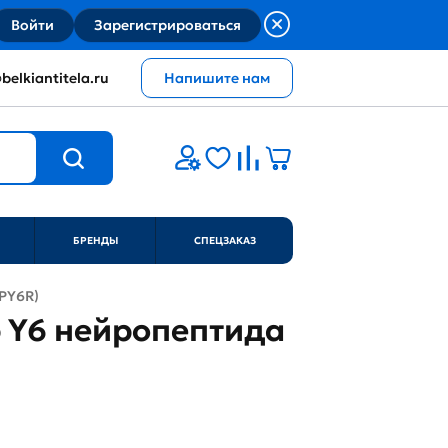
Войти
Зарегистрироваться
belkiantitela.ru
Напишите нам
БРЕНДЫ
СПЕЦЗАКАЗ
NPY6R)
р Y6 нейропептида