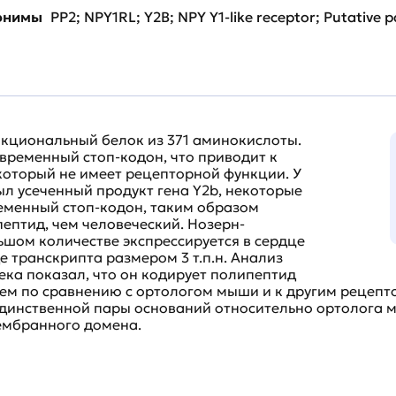
нонимы
PP2; NPY1RL; Y2B; NPY Y1-like receptor; Putative p
нкциональный белок из 371 аминокислоты.
временный стоп-кодон, что приводит к
 который не имеет рецепторной функции. У
л усеченный продукт гена Y2b, некоторые
еменный стоп-кодон, таким образом
ептид, чем человеческий. Нозерн-
льшом количестве экспрессируется в сердце
е транскрипта размером 3 т.п.н. Анализ
ека показал, что он кодирует полипептид
ием по сравнению с ортологом мыши и к другим рецепт
динственной пары оснований относительно ортолога м
ембранного домена.