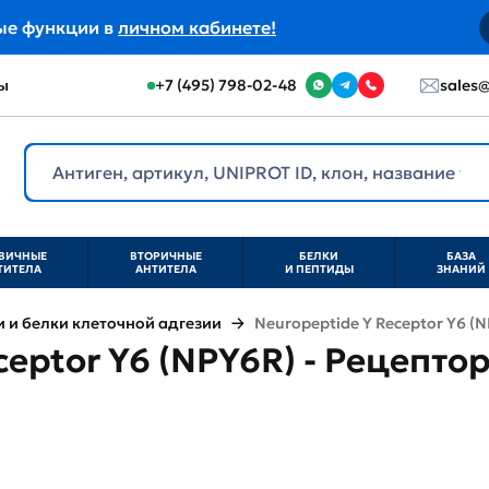
ые функции в
личном кабинете!
ы
+7 (495) 798-02-48
sales@
ВИЧНЫЕ
ВТОРИЧНЫЕ
БЕЛКИ
БАЗА
ТИТЕЛА
АНТИТЕЛА
И ПЕПТИДЫ
ЗНАНИЙ
и белки клеточной адгезии
Neuropeptide Y Receptor Y6 (
ceptor Y6 (NPY6R) - Рецепто