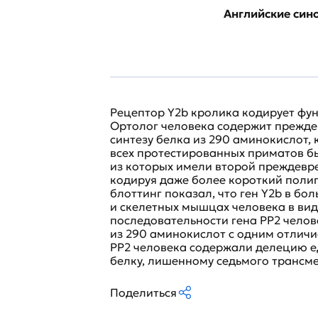
Английские си
Рецептор Y2b кролика кодирует фу
Ортолог человека содержит прежде
синтезу белка из 290 аминокислот,
всех протестированных приматов бы
из которых имели второй преждевр
кодируя даже более короткий полип
блоттинг показал, что ген Y2b в бо
и скелетных мышцах человека в вид
последовательности гена PP2 челов
из 290 аминокислот с одним отлич
PP2 человека содержали делецию е
белку, лишенному седьмого трансм
Поделиться