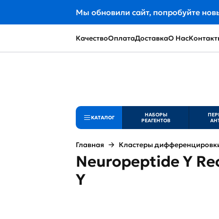
Мы обновили сайт, попробуйте нов
Качество
Оплата
Доставка
О Нас
Контакт
НАБОРЫ
ПЕР
КАТАЛОГ
РЕАГЕНТОВ
АН
Главная
Кластеры дифференцировки 
Neuropeptide Y Re
Y