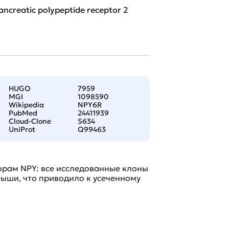
ancreatic polypeptide receptor 2
HUGO
7959
MGI
1098590
Wikipedia
NPY6R
PubMed
24411939
Cloud-Clone
S634
UniProt
Q99463
орам NPY: все исследованные клоны
ыши, что приводило к усеченному