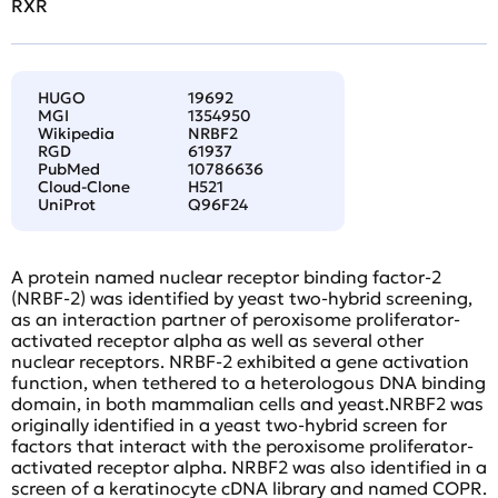
RXR
HUGO
19692
MGI
1354950
Wikipedia
NRBF2
RGD
61937
PubMed
10786636
Cloud-Clone
H521
UniProt
Q96F24
A protein named nuclear receptor binding factor-2
(NRBF-2) was identified by yeast two-hybrid screening,
as an interaction partner of peroxisome proliferator-
activated receptor alpha as well as several other
nuclear receptors. NRBF-2 exhibited a gene activation
function, when tethered to a heterologous DNA binding
domain, in both mammalian cells and yeast.NRBF2 was
originally identified in a yeast two-hybrid screen for
factors that interact with the peroxisome proliferator-
activated receptor alpha. NRBF2 was also identified in a
screen of a keratinocyte cDNA library and named COPR.