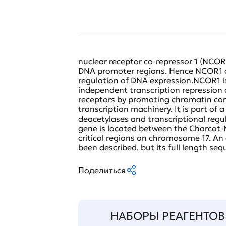
nuclear receptor co-repressor 1 (NCOR
DNA promoter regions. Hence NCOR1 as
regulation of DNA expression.NCOR1 is
independent transcription repression 
receptors by promoting chromatin con
transcription machinery. It is part of
deacetylases and transcriptional regul
gene is located between the Charcot
critical regions on chromosome 17. An a
been described, but its full length s
Поделиться
НАБОРЫ РЕАГЕНТОВ