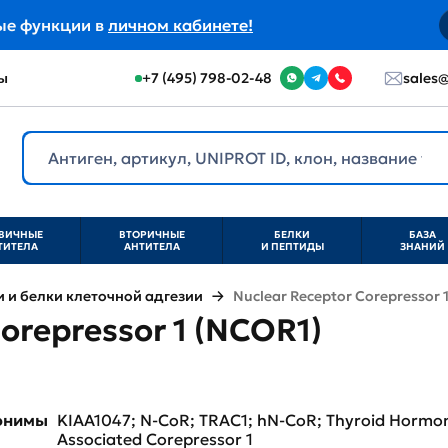
ые функции в
личном кабинете!
ы
+7 (495) 798-02-48
sales@
ВИЧНЫЕ
ВТОРИЧНЫЕ
БЕЛКИ
БАЗА
ТИТЕЛА
АНТИТЕЛА
И ПЕПТИДЫ
ЗНАНИЙ
и белки клеточной адгезии
Nuclear Receptor Corepressor 
orepressor 1 (NCOR1)
нонимы
KIAA1047; N-CoR; TRAC1; hN-CoR; Thyroid Hormon
Associated Corepressor 1