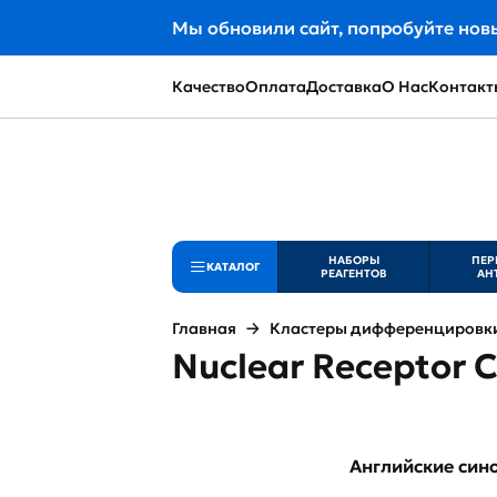
Мы обновили сайт, попробуйте нов
Качество
Оплата
Доставка
О Нас
Контакт
НАБОРЫ
ПЕР
КАТАЛОГ
РЕАГЕНТОВ
АН
Главная
Кластеры дифференцировки 
Nuclear Receptor C
Английские си