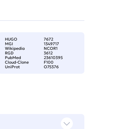
HUGO
7672
MGI
1349717
Wikipedia
NCOR1
RGD
3612
PubMed
23610395
Cloud-Clone
F100
UniProt
O75376