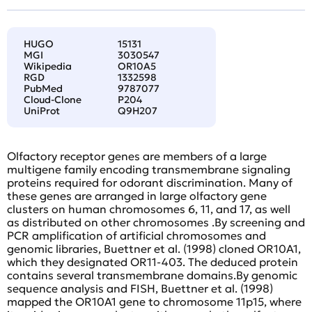
HUGO
15131
MGI
3030547
Wikipedia
OR10A5
RGD
1332598
PubMed
9787077
Cloud-Clone
P204
UniProt
Q9H207
Olfactory receptor genes are members of a large
multigene family encoding transmembrane signaling
proteins required for odorant discrimination. Many of
these genes are arranged in large olfactory gene
clusters on human chromosomes 6, 11, and 17, as well
as distributed on other chromosomes .By screening and
PCR amplification of artificial chromosomes and
genomic libraries, Buettner et al. (1998) cloned OR10A1,
which they designated OR11-403. The deduced protein
contains several transmembrane domains.By genomic
sequence analysis and FISH, Buettner et al. (1998)
mapped the OR10A1 gene to chromosome 11p15, where