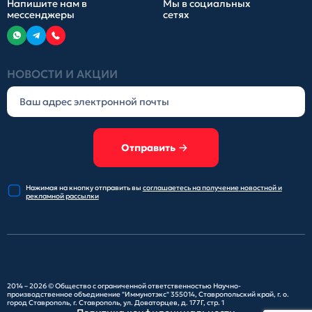
Напишите нам в
Мы в социальных
мессенджеры
сетях
НОВОСТИ И АКЦИИ
Отправить
Нажимая на кнопку отправить
вы
соглашаетесь на получение
новостной и
рекламной рассылки
2014 – 2026 ©
Общество с ограниченной ответственностью Научно-
производственное объединение "Иммунотэкс"
355014, Ставропольский край, г. о.
город Ставрополь, г. Ставрополь, ул. Доваторцев, д. 177Г, стр. 1