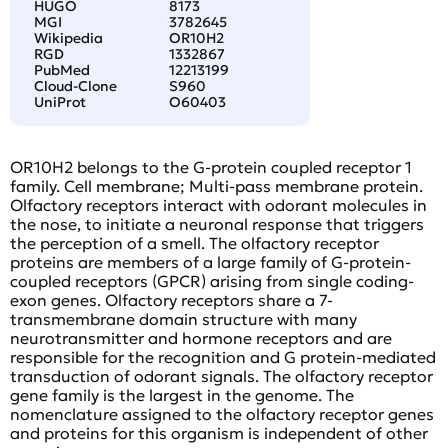
HUGO
8173
MGI
3782645
Wikipedia
OR10H2
RGD
1332867
PubMed
12213199
Cloud-Clone
S960
UniProt
O60403
OR10H2 belongs to the G-protein coupled receptor 1
family. Cell membrane; Multi-pass membrane protein.
Olfactory receptors interact with odorant molecules in
the nose, to initiate a neuronal response that triggers
the perception of a smell. The olfactory receptor
proteins are members of a large family of G-protein-
coupled receptors (GPCR) arising from single coding-
exon genes. Olfactory receptors share a 7-
transmembrane domain structure with many
neurotransmitter and hormone receptors and are
responsible for the recognition and G protein-mediated
transduction of odorant signals. The olfactory receptor
gene family is the largest in the genome. The
nomenclature assigned to the olfactory receptor genes
and proteins for this organism is independent of other