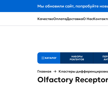
Мы обновили сайт, попробуйте нов
Качество
Оплата
Доставка
О Нас
Контакт
НАБОРЫ
ПЕР
КАТАЛОГ
РЕАГЕНТОВ
АН
Главная
Кластеры дифференцировки 
Olfactory Recepto