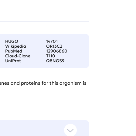
HUGO
14701
Wikipedia
OR13C2
PubMed
12906860
Cloud-Clone
T110
UniProt
Q8NGS9
nes and proteins for this organism is