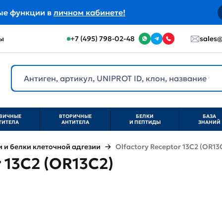
ые функции в
личном кабинете!
ы
+7 (495) 798-02-48
sales@
ВИЧНЫЕ
ВТОРИЧНЫЕ
БЕЛКИ
БАЗА
ТИТЕЛА
АНТИТЕЛА
И ПЕПТИДЫ
ЗНАНИЙ
и белки клеточной адгезии
Olfactory Receptor 13C2 (OR13
r 13C2 (OR13C2)