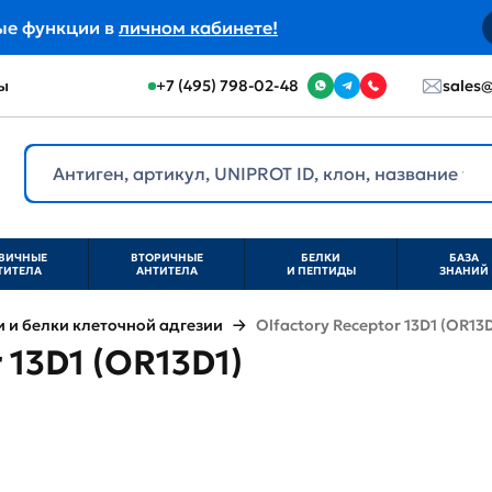
ые функции в
личном кабинете!
ы
+7 (495) 798-02-48
sales@
ВИЧНЫЕ
ВТОРИЧНЫЕ
БЕЛКИ
БАЗА
ТИТЕЛА
АНТИТЕЛА
И ПЕПТИДЫ
ЗНАНИЙ
и белки клеточной адгезии
Olfactory Receptor 13D1 (OR13D
 13D1 (OR13D1)