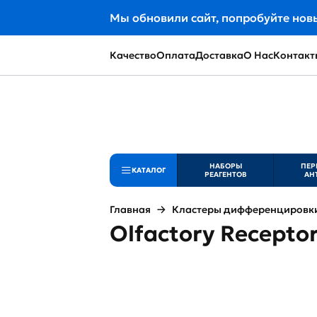
Мы обновили сайт, попробуйте нов
Качество
Оплата
Доставка
О Нас
Контакт
НАБОРЫ
ПЕР
КАТАЛОГ
РЕАГЕНТОВ
АН
Главная
Кластеры дифференцировки 
Olfactory Receptor