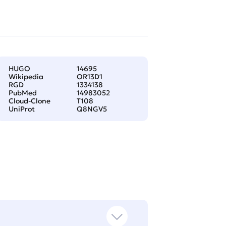
HUGO
14695
Wikipedia
OR13D1
RGD
1334138
PubMed
14983052
Cloud-Clone
T108
UniProt
Q8NGV5