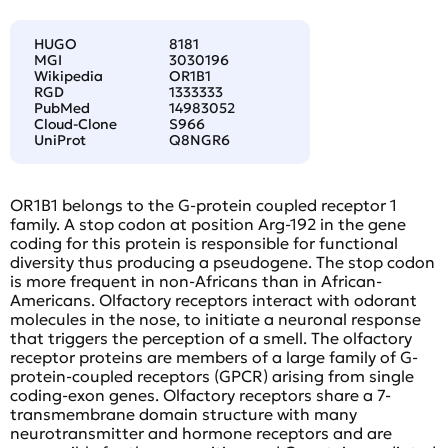
HUGO
8181
MGI
3030196
Wikipedia
OR1B1
RGD
1333333
PubMed
14983052
Cloud-Clone
S966
UniProt
Q8NGR6
OR1B1 belongs to the G-protein coupled receptor 1
family. A stop codon at position Arg-192 in the gene
coding for this protein is responsible for functional
diversity thus producing a pseudogene. The stop codon
is more frequent in non-Africans than in African-
Americans. Olfactory receptors interact with odorant
molecules in the nose, to initiate a neuronal response
that triggers the perception of a smell. The olfactory
receptor proteins are members of a large family of G-
protein-coupled receptors (GPCR) arising from single
coding-exon genes. Olfactory receptors share a 7-
transmembrane domain structure with many
neurotransmitter and hormone receptors and are