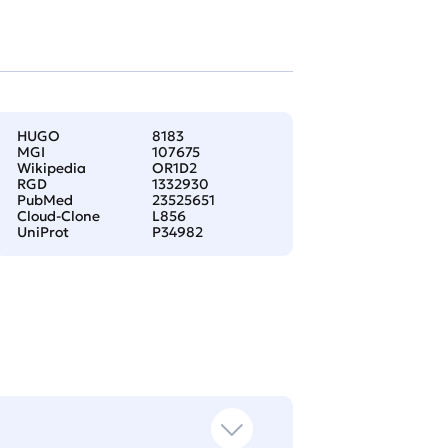
HUGO
8183
MGI
107675
Wikipedia
OR1D2
RGD
1332930
PubMed
23525651
Cloud-Clone
L856
UniProt
P34982