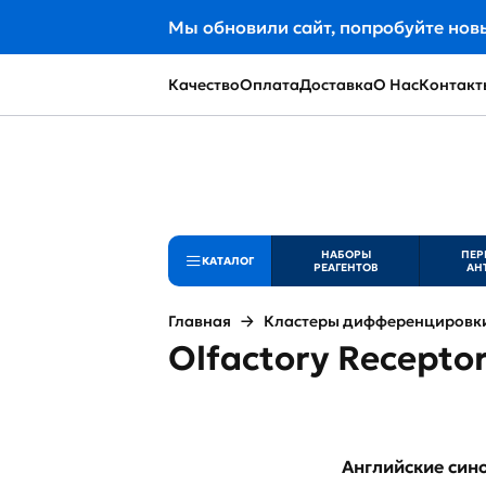
Мы обновили сайт, попробуйте нов
Качество
Оплата
Доставка
О Нас
Контакт
НАБОРЫ
ПЕР
КАТАЛОГ
РЕАГЕНТОВ
АН
Главная
Кластеры дифференцировки 
Olfactory Receptor
Английские си