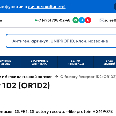
ые функции в
личном кабинете!
ы
+7 (495) 798-02-48
sales@
ВИЧНЫЕ
ВТОРИЧНЫЕ
БЕЛКИ
БАЗА
ТИТЕЛА
АНТИТЕЛА
И ПЕПТИДЫ
ЗНАНИЙ
и белки клеточной адгезии
Olfactory Receptor 1D2 (OR1D2
 1D2 (OR1D2)
нонимы
OLFR1; Olfactory receptor-like protein HGMP07E