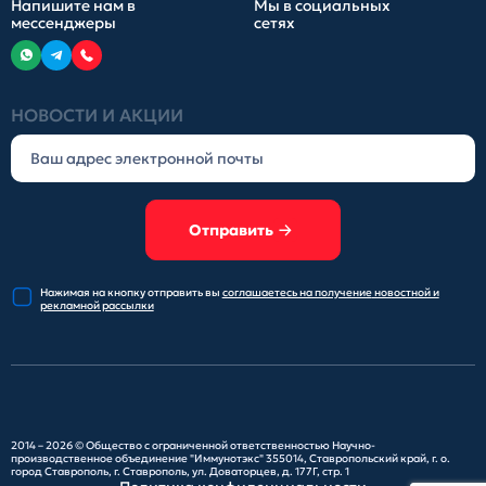
Напишите нам в
Мы в социальных
мессенджеры
сетях
НОВОСТИ И АКЦИИ
Отправить
Нажимая на кнопку отправить
вы
соглашаетесь на получение
новостной и
рекламной рассылки
2014 – 2026 ©
Общество с ограниченной ответственностью Научно-
производственное объединение "Иммунотэкс"
355014, Ставропольский край, г. о.
город Ставрополь, г. Ставрополь, ул. Доваторцев, д. 177Г, стр. 1