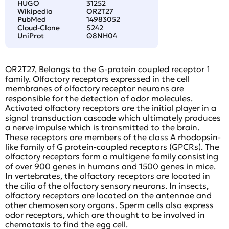
HUGO
31252
Wikipedia
OR2T27
PubMed
14983052
Cloud-Clone
S242
UniProt
Q8NH04
OR2T27, Belongs to the G-protein coupled receptor 1
family. Olfactory receptors expressed in the cell
membranes of olfactory receptor neurons are
responsible for the detection of odor molecules.
Activated olfactory receptors are the initial player in a
signal transduction cascade which ultimately produces
a nerve impulse which is transmitted to the brain.
These receptors are members of the class A rhodopsin-
like family of G protein-coupled receptors (GPCRs). The
olfactory receptors form a multigene family consisting
of over 900 genes in humans and 1500 genes in mice.
In vertebrates, the olfactory receptors are located in
the cilia of the olfactory sensory neurons. In insects,
olfactory receptors are located on the antennae and
other chemosensory organs. Sperm cells also express
odor receptors, which are thought to be involved in
chemotaxis to find the egg cell.