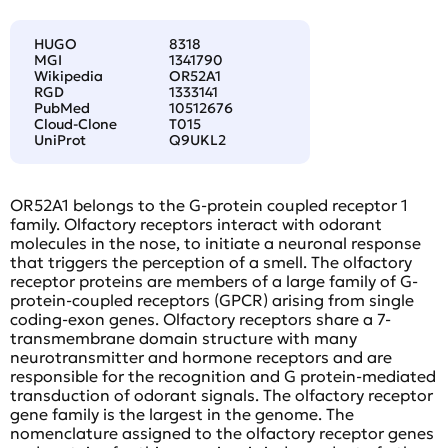
HUGO
8318
MGI
1341790
Wikipedia
OR52A1
RGD
1333141
PubMed
10512676
Cloud-Clone
T015
UniProt
Q9UKL2
OR52A1 belongs to the G-protein coupled receptor 1
family. Olfactory receptors interact with odorant
molecules in the nose, to initiate a neuronal response
that triggers the perception of a smell. The olfactory
receptor proteins are members of a large family of G-
protein-coupled receptors (GPCR) arising from single
coding-exon genes. Olfactory receptors share a 7-
transmembrane domain structure with many
neurotransmitter and hormone receptors and are
responsible for the recognition and G protein-mediated
transduction of odorant signals. The olfactory receptor
gene family is the largest in the genome. The
nomenclature assigned to the olfactory receptor genes