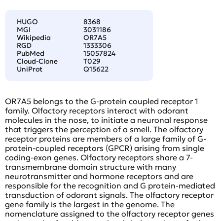
HUGO
8368
MGI
3031186
Wikipedia
OR7A5
RGD
1333306
PubMed
15057824
Cloud-Clone
T029
UniProt
Q15622
OR7A5 belongs to the G-protein coupled receptor 1
family. Olfactory receptors interact with odorant
molecules in the nose, to initiate a neuronal response
that triggers the perception of a smell. The olfactory
receptor proteins are members of a large family of G-
protein-coupled receptors (GPCR) arising from single
coding-exon genes. Olfactory receptors share a 7-
transmembrane domain structure with many
neurotransmitter and hormone receptors and are
responsible for the recognition and G protein-mediated
transduction of odorant signals. The olfactory receptor
gene family is the largest in the genome. The
nomenclature assigned to the olfactory receptor genes