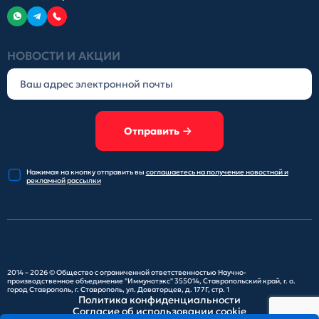
НОВОСТИ И АКЦИИ
Отправить
Нажимая на кнопку отправить
вы
соглашаетесь на получение
новостной и
рекламной рассылки
2014 – 2026 ©
Общество с ограниченной ответственностью Научно-
производственное объединение "Иммунотэкс"
355014, Ставропольский край, г. о.
город Ставрополь, г. Ставрополь, ул. Доваторцев, д. 177Г, стр. 1
Политика конфиденциальности
Согласие об использовании cookie