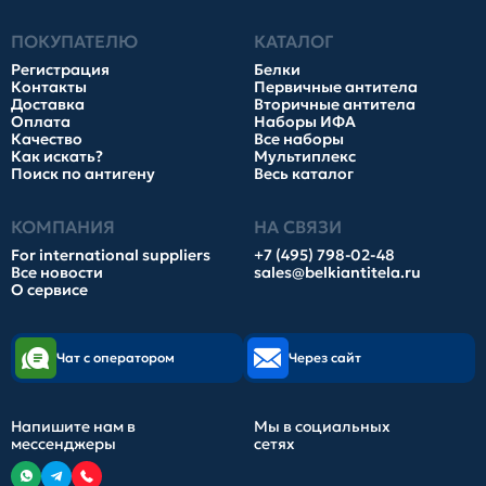
ПОКУПАТЕЛЮ
КАТАЛОГ
Регистрация
Белки
Контакты
Первичные антитела
Доставка
Вторичные антитела
Оплата
Наборы ИФА
Качество
Все наборы
Как искать?
Мультиплекс
Поиск по антигену
Весь каталог
КОМПАНИЯ
НА СВЯЗИ
For international suppliers
+7 (495) 798-02-48
Все новости
sales@belkiantitela.ru
О сервисе
Чат с оператором
Через сайт
Напишите нам в
Мы в социальных
мессенджеры
сетях