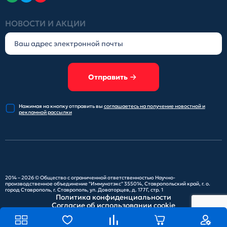
НОВОСТИ И АКЦИИ
Отправить
Нажимая на кнопку отправить
вы
соглашаетесь на получение
новостной и
рекламной рассылки
2014 – 2026 ©
Общество с ограниченной ответственностью Научно-
производственное объединение "Иммунотэкс"
355014, Ставропольский край, г. о.
город Ставрополь, г. Ставрополь, ул. Доваторцев, д. 177Г, стр. 1
Политика конфиденциальности
Согласие об использовании cookie
Карта сайта