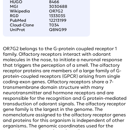
HUGO
8466
MGI
3030688
Wikipedia
OR7G2
RGD
1333035
PubMed
12213199
Cloud-Clone
T034
UniProt
Q8NG99
OR7G2 belongs to the G-protein coupled receptor 1
family. Olfactory receptors interact with odorant
molecules in the nose, to initiate a neuronal response
that triggers the perception of a smell. The olfactory
receptor proteins are members of a large family of G-
protein-coupled receptors (GPCR) arising from single
coding-exon genes. Olfactory receptors share a 7-
transmembrane domain structure with many
neurotransmitter and hormone receptors and are
responsible for the recognition and G protein-mediated
transduction of odorant signals. The olfactory receptor
gene family is the largest in the genome. The
nomenclature assigned to the olfactory receptor genes
and proteins for this organism is independent of other
organisms. The genomic coordinates used for the