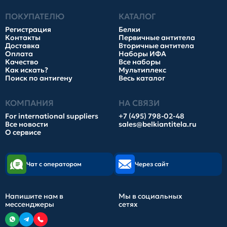
ПОКУПАТЕЛЮ
КАТАЛОГ
Регистрация
Белки
Контакты
Первичные антитела
Доставка
Вторичные антитела
Оплата
Наборы ИФА
Качество
Все наборы
Как искать?
Мультиплекс
Поиск по антигену
Весь каталог
КОМПАНИЯ
НА СВЯЗИ
For international suppliers
+7 (495) 798-02-48
Все новости
sales@belkiantitela.ru
О сервисе
Чат с оператором
Через сайт
Напишите нам в
Мы в социальных
мессенджеры
сетях