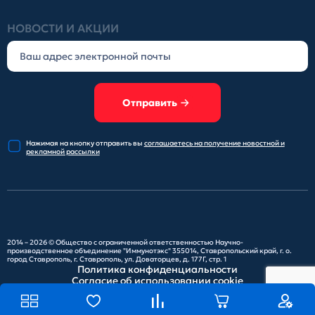
НОВОСТИ И АКЦИИ
Отправить
Нажимая на кнопку отправить
вы
соглашаетесь на получение
новостной и
рекламной рассылки
2014 – 2026 ©
Общество с ограниченной ответственностью Научно-
производственное объединение "Иммунотэкс"
355014, Ставропольский край, г. о.
город Ставрополь, г. Ставрополь, ул. Доваторцев, д. 177Г, стр. 1
Политика конфиденциальности
Согласие об использовании cookie
Карта сайта