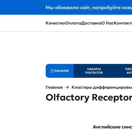
Мы обновили сайт, попробуйте нов
Качество
Оплата
Доставка
О Нас
Контакт
НАБОРЫ
ПЕР
КАТАЛОГ
РЕАГЕНТОВ
АН
Главная
Кластеры дифференцировки 
Olfactory Receptor
Английские си