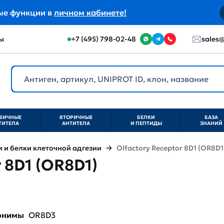
ые функции в
личном кабинете!
ы
+7 (495) 798-02-48
sales@
ВИЧНЫЕ
ВТОРИЧНЫЕ
БЕЛКИ
БАЗА
ТИТЕЛА
АНТИТЕЛА
И ПЕПТИДЫ
ЗНАНИЙ
и белки клеточной адгезии
Olfactory Receptor 8D1 (OR8D1
 8D1 (OR8D1)
нонимы
OR8D3