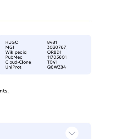
HUGO
8481
MGI
3030767
Wikipedia
OR8D1
PubMed
11705801
Cloud-Clone
T041
UniProt
Q8WZ84
nts.