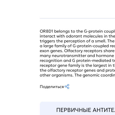
OR8D1 belongs to the G-protein couple
interact with odorant molecules in the
triggers the perception of a smell. Th
a large family of G-protein-coupled re
exon genes. Olfactory receptors shar
many neurotransmitter and hormone re
recognition and G protein-mediated tr
receptor gene family is the largest i
the olfactory receptor genes and prot
other organisms. The genomic coordin
Поделиться
ПЕРВИЧНЫЕ АНТИТЕ