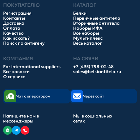
ПОКУПАТЕЛЮ
КАТАЛОГ
Регистрация
Белки
Контакты
Первичные антитела
Доставка
Вторичные антитела
Оплата
Наборы ИФА
Качество
Все наборы
Как искать?
Мультиплекс
Поиск по антигену
Весь каталог
КОМПАНИЯ
НА СВЯЗИ
For international suppliers
+7 (495) 798-02-48
Все новости
sales@belkiantitela.ru
О сервисе
Чат с оператором
Через сайт
Напишите нам в
Мы в социальных
мессенджеры
сетях