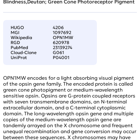
Blindness,Deutan; Green Cone Photoreceptor Pigment
HUGO
4206
MGI
1097692
Wikipedia
OPN1MW
RGD
620978
PubMed
23139274
Cloud-Clone
G061
UniProt
P04001
OPN1MW encodes for a light absorbing visual pigment
of the opsin gene family. The encoded protein is called
green cone photopigment or medium-wavelength
sensitive opsin. Opsins are G-protein coupled receptors
with seven transmembrane domains, an N-terminal
extracellular domain, and a C-terminal cytoplasmic
domain. The long-wavelength opsin gene and multiple
copies of the medium-wavelength opsin gene are
tandemly arrayed on the X chromosome and frequent
unequal recombination and gene conversion may occur
between these sequences. X chromosomes may have