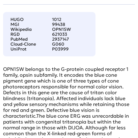
HUGO
1012
MGI
99438
Wikipedia
OPN1SW
RGD
621033
PubMed
2937147
Cloud-Clone
G060
UniProt
P03999
OPN1SW belongs to the G-protein coupled receptor 1
family, opsin subfamily. It encodes the blue cone
pigment gene which is one of three types of cone
photoreceptors responsible for normal color vision.
Defects in this gene are the cause of tritan color
blindness (tritanopia). Affected individuals lack blue
and yellow sensory mechanisms while retaining those
for red and green. Defective blue vision is
characteristic.The blue cone ERG was unrecordable in
patients with congenital tritanopia but within the
normal range in those with DIJOA. Although far less
common than the X-linked red-green forms of