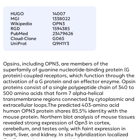
HUGO
14007
MGI
1338022
Wikipedia
OPN3
RGD
1594385
PubMed
23479626
Cloud-Clone
G065
UniProt
Q9H1Y3
Opsins, including OPN3, are members of the
superfamily of guanine nucleotide-binding protein (G
protein)-coupled receptors, which function through the
activation of a G protein and an effector enzyme. Opsin
proteins consist of a single polypeptide chain of 340 to
500 amino acids that form 7 alpha-helical
transmembrane regions connected by cytoplasmic and
extracellular loops.The predicted 403-amino acid
human OPN3 protein shares 85.5% identity with the
mouse protein. Northern blot analysis of mouse tissues
revealed strong expression of Opn3 in cortex,
cerebellum, and testes only, with faint expression in
heart, liver, and kidney. In situ hybridization localized