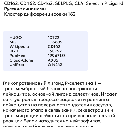
CD162; CD 162; CD-162; SELPLG; CLA; Selectin P Ligand
Русские синонимы
Кластер дифференцировки 162
HUGO
10722
MGI
106689
Wikipedia
CD162
RGD
1307971
PubMed
19967153
Cloud-Clone
A985
UniProt
Q14242
Гликопротеиновый лиганд P-селектина 1 —
трансмембранный белок на поверхности
лейкоцитов, основной лиганд селектинов. Играет
важную роль в процессе задержки и роллинга
лейкоцитов на поверхности эндотелия сосудов,
начального этапа в связывании, секвестрации и
трансмиграции лейкоцитов при воспалительной
реакции.Белок находится на нейтрофилах,
моноцитах и большинстве лимфоцитов.