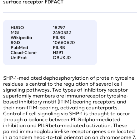
surface receptor FDFACT
HUGO
18297
MGI
2450532
Wikipedia
PILRB
RGD
10660620
PubMed
PILRB
Cloud-Clone
H391
UniProt
Q9UKJ0
SHP-1-mediated dephosphorylation of protein tyrosine
residues is central to the regulation of several cell
signaling pathways. Two types of inhibitory receptor
superfamily members are immunoreceptor tyrosine-
based inhibitory motif (ITIM)-bearing receptors and
their non-ITIM-bearing, activating counterparts.
Control of cell signaling via SHP-1 is thought to occur
through a balance between PILRalpha-mediated
inhibition and PILRbeta-mediated activation. These
paired immunoglobulin-like receptor genes are located
in a tandem head-to-tail orientation on chromosome 7.