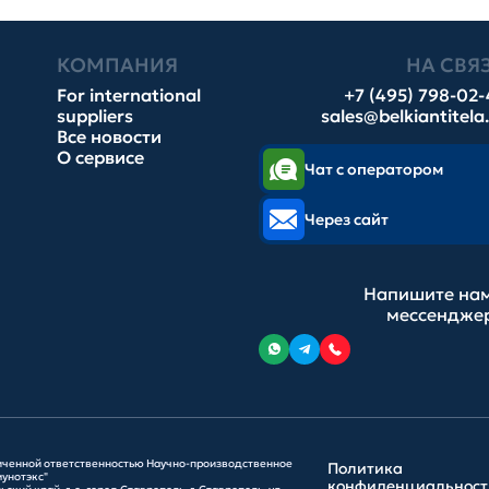
КОМПАНИЯ
НА СВЯ
For international
+7 (495) 798-02
suppliers
sales@belkiantitela
Все новости
О сервисе
Чат с оператором
Через сайт
Напишите нам
мессендже
иченной ответственностью Научно-производственное
Политика
унотэкс"
конфиденциальност