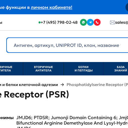
ые функции в
личном кабинете!
ы
+7 (495) 798-02-48
sales@
ВИЧНЫЕ
ВТОРИЧНЫЕ
БЕЛКИ
БАЗА
ТИТЕЛА
АНТИТЕЛА
И ПЕПТИДЫ
ЗНАНИЙ
и белки клеточной адгезии
Phosphatidylserine Receptor (
 Receptor (PSR)
нонимы
JMJD6; PTDSR; Jumonji Domain Containing 6; JmjC
Bifunctional Arginine Demethylase And Lysyl-Hydr