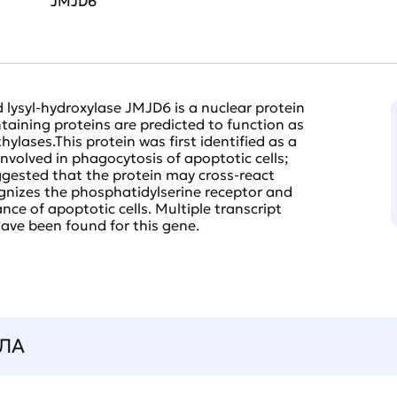
JMJD6
 lysyl-hydroxylase JMJD6 is a nuclear protein
aining proteins are predicted to function as
ylases.This protein was first identified as a
nvolved in phagocytosis of apoptotic cells;
gested that the protein may cross-react
gnizes the phosphatidylserine receptor and
ance of apoptotic cells. Multiple transcript
have been found for this gene.
ЛА