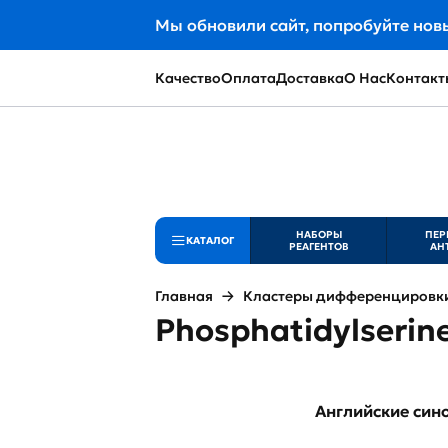
Мы обновили сайт, попробуйте нов
Качество
Оплата
Доставка
О Нас
Контакт
НАБОРЫ
ПЕР
КАТАЛОГ
РЕАГЕНТОВ
АН
Главная
Кластеры дифференцировки 
Phosphatidylserine
Английские си