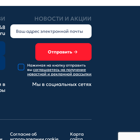
ЗИ
НОВОСТИ И АКЦИИ
-48
.ru
Отправить
Нажимая на кнопку отправить
вы
соглашаетесь на получение
новостной и рекламной рассылки
 в
Мы в социальных
сетях
ры
Согласие об
Карта
и
использовании cookie
сайта