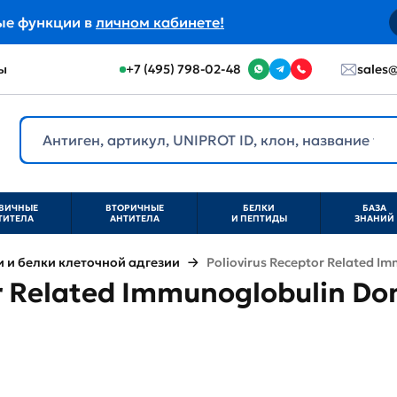
ые функции в
личном кабинете!
ы
+7 (495) 798-02-48
sales@
ВИЧНЫЕ
ВТОРИЧНЫЕ
БЕЛКИ
БАЗА
ТИТЕЛА
АНТИТЕЛА
И ПЕПТИДЫ
ЗНАНИЙ
и белки клеточной адгезии
Poliovirus Receptor Related I
or Related Immunoglobulin D