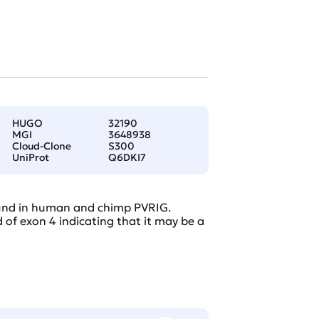
HUGO
32190
MGI
3648938
Cloud-Clone
S300
UniProt
Q6DKI7
found in human and chimp PVRIG.
 of exon 4 indicating that it may be a