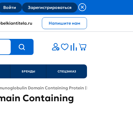
Войти
Зарегистрироваться
belkiantitela.ru
Напишите нам
БРЕНДЫ
СПЕЦЗАКАЗ
mmunoglobulin Domain Containing Protein (PVRIG)
omain Containing