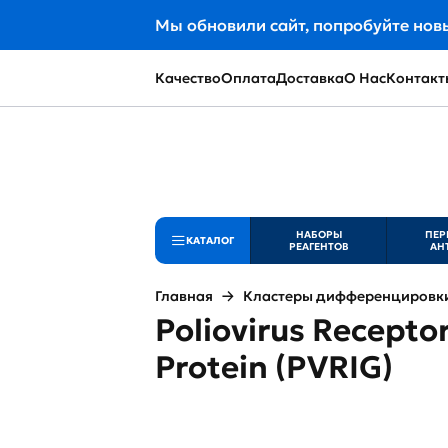
Мы обновили сайт, попробуйте нов
Качество
Оплата
Доставка
О Нас
Контакт
НАБОРЫ
ПЕР
КАТАЛОГ
РЕАГЕНТОВ
АН
Главная
Кластеры дифференцировки 
Poliovirus Recept
Protein (PVRIG)