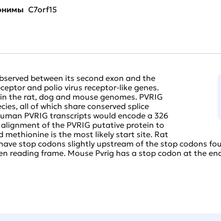
нонимы
C7orf15
served between its second exon and the
eceptor and polio virus receptor-like genes.
in the rat, dog and mouse genomes. PVRIG
cies, all of which share conserved splice
 human PVRIG transcripts would encode a 326
 alignment of the PVRIG putative protein to
methionine is the most likely start site. Rat
b have stop codons slightly upstream of the stop codons 
pen reading frame. Mouse Pvrig has a stop codon at the end