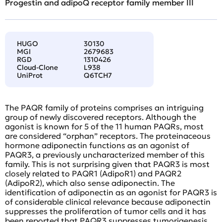
Progestin and adipoQ receptor family member III
HUGO
30130
MGI
2679683
RGD
1310426
Cloud-Clone
L938
UniProt
Q6TCH7
The PAQR family of proteins comprises an intriguing
group of newly discovered receptors. Although the
agonist is known for 5 of the 11 human PAQRs, most
are considered “orphan” receptors. The proteinaceous
hormone adiponectin functions as an agonist of
PAQR3, a previously uncharacterized member of this
family. This is not surprising given that PAQR3 is most
closely related to PAQR1 (AdipoR1) and PAQR2
(AdipoR2), which also sense adiponectin. The
identification of adiponectin as an agonist for PAQR3 is
of considerable clinical relevance because adiponectin
suppresses the proliferation of tumor cells and it has
been reported that PAQR3 suppresses tumorigenesis.