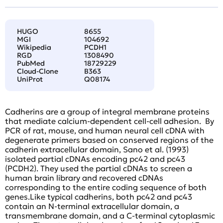
HUGO
8655
MGI
104692
Wikipedia
PCDH1
RGD
1308490
PubMed
18729229
Cloud-Clone
B363
UniProt
Q08174
Cadherins are a group of integral membrane proteins
that mediate calcium-dependent cell-cell adhesion. By
PCR of rat, mouse, and human neural cell cDNA with
degenerate primers based on conserved regions of the
cadherin extracellular domain, Sano et al. (1993)
isolated partial cDNAs encoding pc42 and pc43
(PCDH2). They used the partial cDNAs to screen a
human brain library and recovered cDNAs
corresponding to the entire coding sequence of both
genes.Like typical cadherins, both pc42 and pc43
contain an N-terminal extracellular domain, a
transmembrane domain, and a C-terminal cytoplasmic