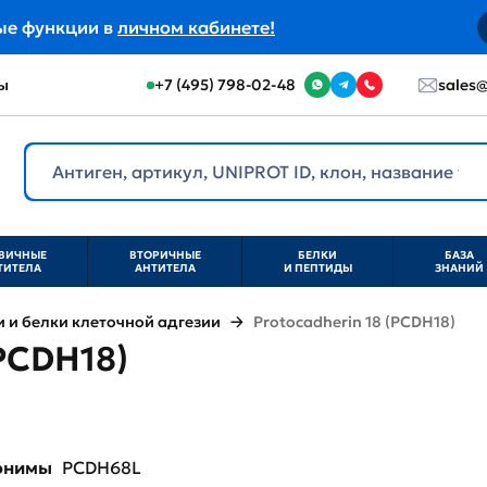
ые функции в
личном кабинете!
ы
+7 (495) 798-02-48
sales@
ВИЧНЫЕ
ВТОРИЧНЫЕ
БЕЛКИ
БАЗА
ТИТЕЛА
АНТИТЕЛА
И ПЕПТИДЫ
ЗНАНИЙ
и белки клеточной адгезии
Protocadherin 18 (PCDH18)
(PCDH18)
нонимы
PCDH68L