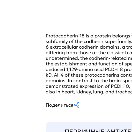
Protocadherin-18 is a protein belongs 
subfamily of the cadherin superfamily
6 extracellular cadherin domains, a 
differing from those of the classical ca
undetermined, the cadherin-related neu
the establishment and function of speci
deduced 1,129-amino acid PCDH18 pro
kD. All 4 of these protocadherins conta
domains. In contrast to the brain-spe
demonstrated expression of PCDH10, 
also in heart, kidney, lung, and trache
Поделиться
ПЕРВИЧНЫЕ АНТИТЕ