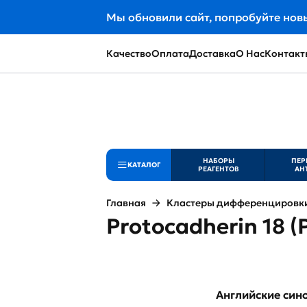
Мы обновили сайт, попробуйте нов
Качество
Оплата
Доставка
О Нас
Контакт
НАБОРЫ
ПЕР
КАТАЛОГ
РЕАГЕНТОВ
АН
Главная
Кластеры дифференцировки 
Protocadherin 18 
Английские си