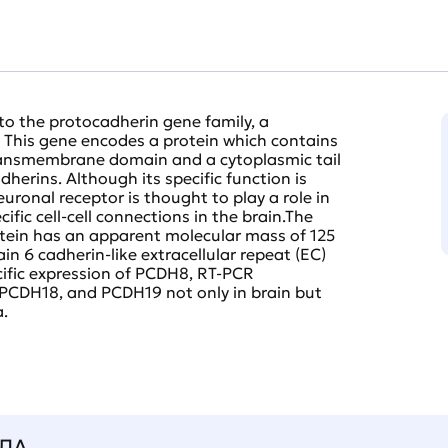
to the protocadherin gene family, a
. This gene encodes a protein which contains
transmembrane domain and a cytoplasmic tail
dherins. Although its specific function is
ronal receptor is thought to play a role in
fic cell-cell connections in the brain.The
tein has an apparent molecular mass of 125
in 6 cadherin-like extracellular repeat (EC)
cific expression of PCDH8, RT-PCR
PCDH18, and PCDH19 not only in brain but
a.
ЛА