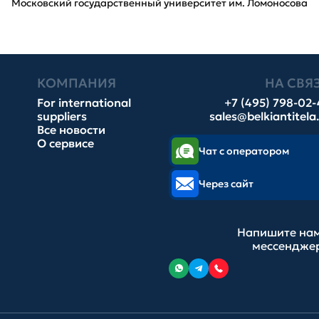
Московский государственный университет им. Ломоносова
КОМПАНИЯ
НА СВЯ
For international
+7 (495) 798-02
suppliers
sales@belkiantitela
Все новости
О сервисе
Чат с оператором
Через сайт
Напишите нам
мессендже