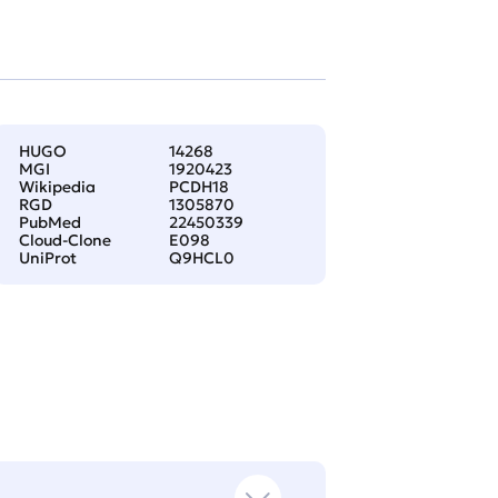
HUGO
14268
MGI
1920423
Wikipedia
PCDH18
RGD
1305870
PubMed
22450339
Cloud-Clone
E098
UniProt
Q9HCL0