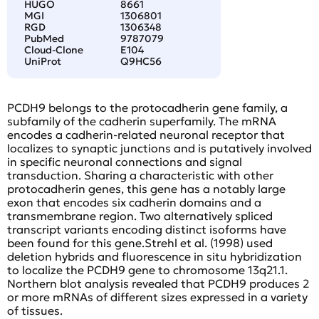
HUGO
8661
MGI
1306801
RGD
1306348
PubMed
9787079
Cloud-Clone
E104
UniProt
Q9HC56
PCDH9 belongs to the protocadherin gene family, a
subfamily of the cadherin superfamily. The mRNA
encodes a cadherin-related neuronal receptor that
localizes to synaptic junctions and is putatively involved
in specific neuronal connections and signal
transduction. Sharing a characteristic with other
protocadherin genes, this gene has a notably large
exon that encodes six cadherin domains and a
transmembrane region. Two alternatively spliced
transcript variants encoding distinct isoforms have
been found for this gene.Strehl et al. (1998) used
deletion hybrids and fluorescence in situ hybridization
to localize the PCDH9 gene to chromosome 13q21.1.
Northern blot analysis revealed that PCDH9 produces 2
or more mRNAs of different sizes expressed in a variety
of tissues.