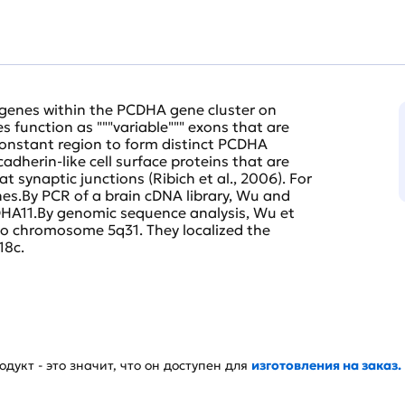
 genes within the PCDHA gene cluster on
function as """variable""" exons that are
constant region to form distinct PCDHA
adherin-like cell surface proteins that are
 synaptic junctions (Ribich et al., 2006). For
es.By PCR of a brain cDNA library, Wu and
CDHA11.By genomic sequence analysis, Wu et
o chromosome 5q31. They localized the
18c.
дукт - это значит, что он доступен для
изготовления на заказ.