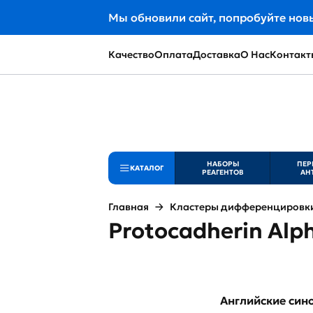
Мы обновили сайт, попробуйте нов
Качество
Оплата
Доставка
О Нас
Контакт
НАБОРЫ
ПЕР
КАТАЛОГ
РЕАГЕНТОВ
АН
Главная
Кластеры дифференцировки 
Protocadherin Alph
Английские си