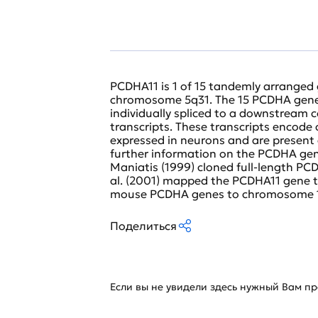
PCDHA11 is 1 of 15 tandemly arranged
chromosome 5q31. The 15 PCDHA genes 
individually spliced to a downstream 
transcripts. These transcripts encode c
expressed in neurons and are present at
further information on the PCDHA gen
Maniatis (1999) cloned full-length P
al. (2001) mapped the PCDHA11 gene t
mouse PCDHA genes to chromosome 
Поделиться
Если вы не увидели здесь нужный Вам про