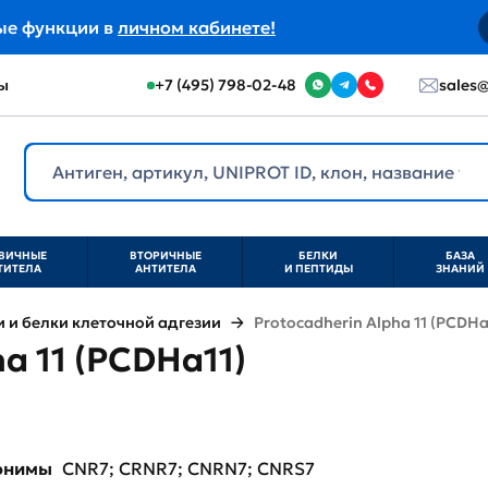
ые функции в
личном кабинете!
ы
+7 (495) 798-02-48
sales@
ВИЧНЫЕ
ВТОРИЧНЫЕ
БЕЛКИ
БАЗА
ТИТЕЛА
АНТИТЕЛА
И ПЕПТИДЫ
ЗНАНИЙ
и белки клеточной адгезии
Protocadherin Alpha 11 (PCDHa
a 11 (PCDHa11)
нонимы
CNR7; CRNR7; CNRN7; CNRS7