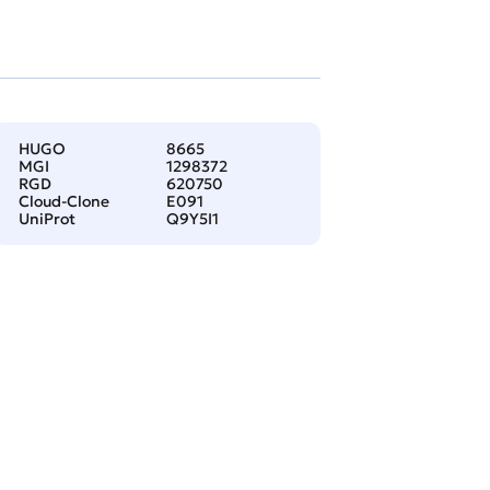
HUGO
8665
MGI
1298372
RGD
620750
Cloud-Clone
E091
UniProt
Q9Y5I1