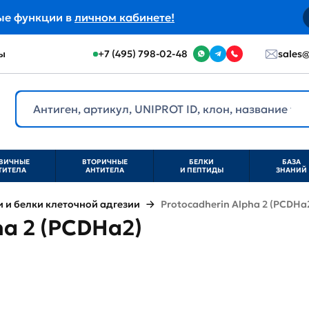
ые функции в
личном кабинете!
ы
+7 (495) 798-02-48
sales@
ВИЧНЫЕ
ВТОРИЧНЫЕ
БЕЛКИ
БАЗА
ТИТЕЛА
АНТИТЕЛА
И ПЕПТИДЫ
ЗНАНИЙ
и белки клеточной адгезии
Protocadherin Alpha 2 (PCDHa
ha 2 (PCDHa2)