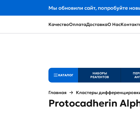
Мы обновили сайт, попробуйте нов
Качество
Оплата
Доставка
О Нас
Контакт
НАБОРЫ
ПЕР
КАТАЛОГ
РЕАГЕНТОВ
АН
Главная
Кластеры дифференцировки 
Protocadherin Alp