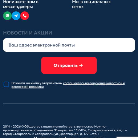
Напишите нам в
Мы в социальных
мессенджеры
сетях
НОВОСТИ И АКЦИИ
Отправить
Нажимая на кнопку отправить
вы
соглашаетесь на получение
новостной и
рекламной рассылки
2014 – 2026 ©
Общество с ограниченной ответственностью Научно-
производственное объединение "Иммунотэкс"
355014, Ставропольский край, г. о.
город Ставрополь, г. Ставрополь, ул. Доваторцев, д. 177Г, стр. 1