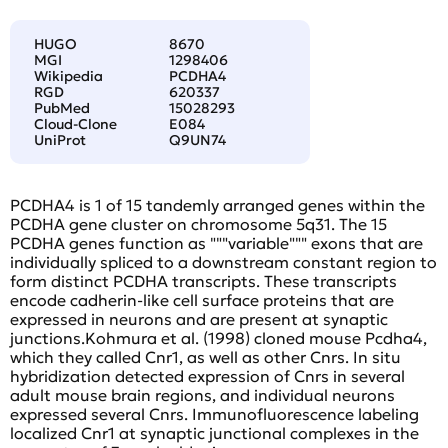
HUGO
8670
MGI
1298406
Wikipedia
PCDHA4
RGD
620337
PubMed
15028293
Cloud-Clone
E084
UniProt
Q9UN74
PCDHA4 is 1 of 15 tandemly arranged genes within the
PCDHA gene cluster on chromosome 5q31. The 15
PCDHA genes function as """variable""" exons that are
individually spliced to a downstream constant region to
form distinct PCDHA transcripts. These transcripts
encode cadherin-like cell surface proteins that are
expressed in neurons and are present at synaptic
junctions.Kohmura et al. (1998) cloned mouse Pcdha4,
which they called Cnr1, as well as other Cnrs. In situ
hybridization detected expression of Cnrs in several
adult mouse brain regions, and individual neurons
expressed several Cnrs. Immunofluorescence labeling
localized Cnr1 at synaptic junctional complexes in the