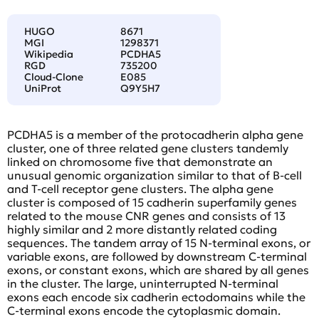
HUGO
8671
MGI
1298371
Wikipedia
PCDHA5
RGD
735200
Cloud-Clone
E085
UniProt
Q9Y5H7
PCDHA5 is a member of the protocadherin alpha gene
cluster, one of three related gene clusters tandemly
linked on chromosome five that demonstrate an
unusual genomic organization similar to that of B-cell
and T-cell receptor gene clusters. The alpha gene
cluster is composed of 15 cadherin superfamily genes
related to the mouse CNR genes and consists of 13
highly similar and 2 more distantly related coding
sequences. The tandem array of 15 N-terminal exons, or
variable exons, are followed by downstream C-terminal
exons, or constant exons, which are shared by all genes
in the cluster. The large, uninterrupted N-terminal
exons each encode six cadherin ectodomains while the
C-terminal exons encode the cytoplasmic domain.