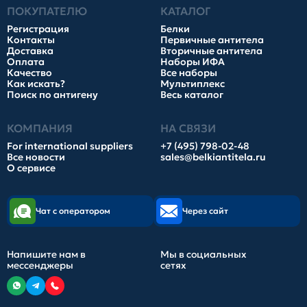
ПОКУПАТЕЛЮ
КАТАЛОГ
Регистрация
Белки
Контакты
Первичные антитела
Доставка
Вторичные антитела
Оплата
Наборы ИФА
Качество
Все наборы
Как искать?
Мультиплекс
Поиск по антигену
Весь каталог
КОМПАНИЯ
НА СВЯЗИ
For international suppliers
+7 (495) 798-02-48
Все новости
sales@belkiantitela.ru
О сервисе
Чат с оператором
Через сайт
Напишите нам в
Мы в социальных
мессенджеры
сетях