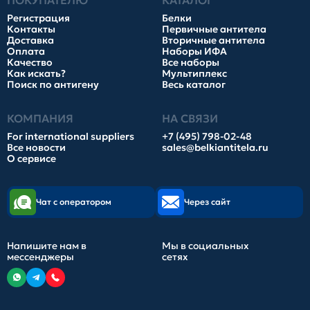
ПОКУПАТЕЛЮ
КАТАЛОГ
Регистрация
Белки
Контакты
Первичные антитела
Доставка
Вторичные антитела
Оплата
Наборы ИФА
Качество
Все наборы
Как искать?
Мультиплекс
Поиск по антигену
Весь каталог
КОМПАНИЯ
НА СВЯЗИ
For international suppliers
+7 (495) 798-02-48
Все новости
sales@belkiantitela.ru
О сервисе
Чат с оператором
Через сайт
Напишите нам в
Мы в социальных
мессенджеры
сетях