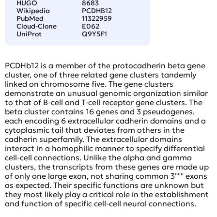
HUGO
8683
Wikipedia
PCDHB12
PubMed
11322959
Cloud-Clone
E062
UniProt
Q9Y5F1
PCDHb12 is a member of the protocadherin beta gene
cluster, one of three related gene clusters tandemly
linked on chromosome five. The gene clusters
demonstrate an unusual genomic organization similar
to that of B-cell and T-cell receptor gene clusters. The
beta cluster contains 16 genes and 3 pseudogenes,
each encoding 6 extracellular cadherin domains and a
cytoplasmic tail that deviates from others in the
cadherin superfamily. The extracellular domains
interact in a homophilic manner to specify differential
cell-cell connections. Unlike the alpha and gamma
clusters, the transcripts from these genes are made up
of only one large exon, not sharing common 3""" exons
as expected. Their specific functions are unknown but
they most likely play a critical role in the establishment
and function of specific cell-cell neural connections.