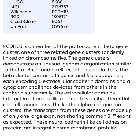
HUGO
8688
MGI
2136737
Wikipedia
PCDHB3
RGD
1305171
Cloud-Clone
E063
UniProt
Q9Y5E6
PCDHb3 is a member of the protocadherin beta gene
cluster, one of three related gene clusters tandemly
linked on chromosome five. The gene clusters
demonstrate an unusual genomic organization similar
to that of B-cell and T-cell receptor gene clusters. The
beta cluster contains 16 genes and 3 pseudogenes,
each encoding 6 extracellular cadherin domains and a
cytoplasmic tail that deviates from others in the
cadherin superfamily. The extracellular domains
interact in a homophilic manner to specify differential
cell-cell connections. Unlike the alpha and gamma
clusters, the transcripts from these genes are made up
of only one large exon, not sharing common 3""" exons
as expected. These neural cadherin-like cell adhesion
proteins are integral plasma membrane proteins.