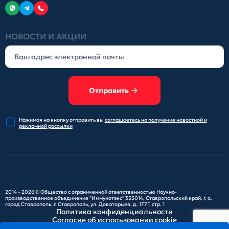
НОВОСТИ И АКЦИИ
Отправить
Нажимая на кнопку отправить
вы
соглашаетесь на получение
новостной и
рекламной рассылки
2014 – 2026 ©
Общество с ограниченной ответственностью Научно-
производственное объединение "Иммунотэкс"
355014, Ставропольский край, г. о.
город Ставрополь, г. Ставрополь, ул. Доваторцев, д. 177Г, стр. 1
Политика конфиденциальности
Согласие об использовании cookie
Карта сайта