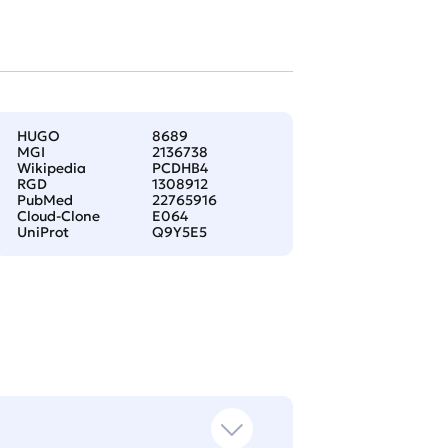
HUGO
8689
MGI
2136738
Wikipedia
PCDHB4
RGD
1308912
PubMed
22765916
Cloud-Clone
E064
UniProt
Q9Y5E5