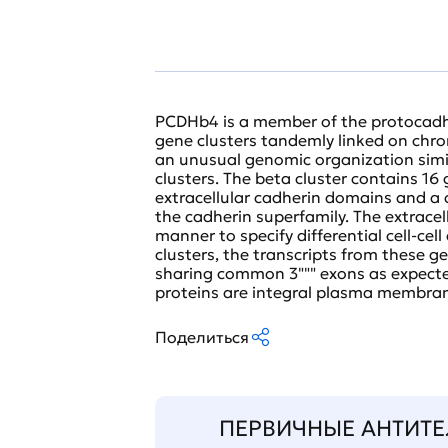
PCDHb4 is a member of the protocadher
gene clusters tandemly linked on chr
an unusual genomic organization simila
clusters. The beta cluster contains 1
extracellular cadherin domains and a c
the cadherin superfamily. The extracel
manner to specify differential cell-c
clusters, the transcripts from these g
sharing common 3""" exons as expected
proteins are integral plasma membran
Поделиться
ПЕРВИЧНЫЕ АНТИТЕ