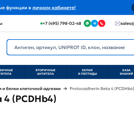
ые функции в
личном кабинете!
ы
+7 (495) 798-02-48
sales@
ВИЧНЫЕ
ВТОРИЧНЫЕ
БЕЛКИ
БАЗА
ТИТЕЛА
АНТИТЕЛА
И ПЕПТИДЫ
ЗНАНИЙ
и белки клеточной адгезии
Protocadherin Beta 4 (PCDHb4
a 4 (PCDHb4)