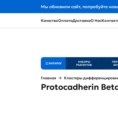
Мы обновили сайт, попробуйте нов
Качество
Оплата
Доставка
О Нас
Контакт
НАБОРЫ
ПЕР
КАТАЛОГ
РЕАГЕНТОВ
АН
Главная
Кластеры дифференцировки 
Protocadherin Bet