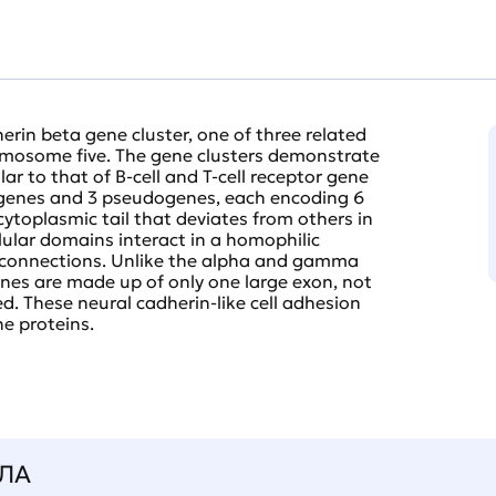
in beta gene cluster, one of three related
omosome five. The gene clusters demonstrate
r to that of B-cell and T-cell receptor gene
6 genes and 3 pseudogenes, each encoding 6
ytoplasmic tail that deviates from others in
lular domains interact in a homophilic
ell connections. Unlike the alpha and gamma
enes are made up of only one large exon, not
. These neural cadherin-like cell adhesion
e proteins.
ЛА