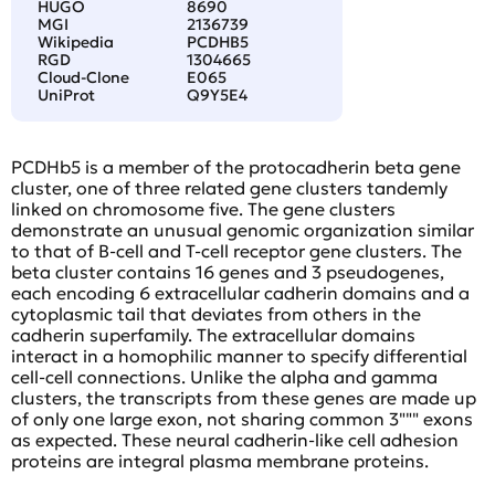
HUGO
8690
MGI
2136739
Wikipedia
PCDHB5
RGD
1304665
Cloud-Clone
E065
UniProt
Q9Y5E4
PCDHb5 is a member of the protocadherin beta gene
cluster, one of three related gene clusters tandemly
linked on chromosome five. The gene clusters
demonstrate an unusual genomic organization similar
to that of B-cell and T-cell receptor gene clusters. The
beta cluster contains 16 genes and 3 pseudogenes,
each encoding 6 extracellular cadherin domains and a
cytoplasmic tail that deviates from others in the
cadherin superfamily. The extracellular domains
interact in a homophilic manner to specify differential
cell-cell connections. Unlike the alpha and gamma
clusters, the transcripts from these genes are made up
of only one large exon, not sharing common 3""" exons
as expected. These neural cadherin-like cell adhesion
proteins are integral plasma membrane proteins.