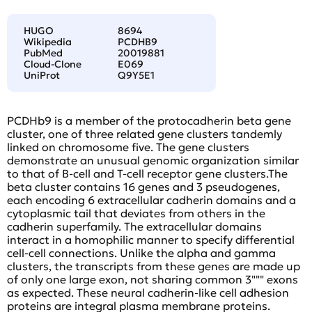
HUGO
8694
Wikipedia
PCDHB9
PubMed
20019881
Cloud-Clone
E069
UniProt
Q9Y5E1
PCDHb9 is a member of the protocadherin beta gene
cluster, one of three related gene clusters tandemly
linked on chromosome five. The gene clusters
demonstrate an unusual genomic organization similar
to that of B-cell and T-cell receptor gene clusters.The
beta cluster contains 16 genes and 3 pseudogenes,
each encoding 6 extracellular cadherin domains and a
cytoplasmic tail that deviates from others in the
cadherin superfamily. The extracellular domains
interact in a homophilic manner to specify differential
cell-cell connections. Unlike the alpha and gamma
clusters, the transcripts from these genes are made up
of only one large exon, not sharing common 3""" exons
as expected. These neural cadherin-like cell adhesion
proteins are integral plasma membrane proteins.