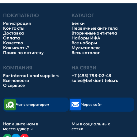
ПОКУПАТЕЛЮ
КАТАЛОГ
Регистрация
Белки
Контакты
Первичные антитела
Доставка
Вторичные антитела
Оплата
Наборы ИФА
Качество
Все наборы
Как искать?
Мультиплекс
Поиск по антигену
Весь каталог
КОМПАНИЯ
НА СВЯЗИ
For international suppliers
+7 (495) 798-02-48
Все новости
sales@belkiantitela.ru
О сервисе
Чат с оператором
Через сайт
Напишите нам в
Мы в социальных
мессенджеры
сетях