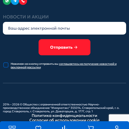
НОВОСТИ И АКЦИИ
Отправить
Нажимая на кнопку отправить
вы
соглашаетесь на получение
новостной и
рекламной рассылки
2014 – 2026 ©
Общество с ограниченной ответственностью Научно-
производственное объединение "Иммунотэкс"
355014, Ставропольский край, г. о.
город Ставрополь, г. Ставрополь, ул. Доваторцев, д. 177Г, стр. 1
Политика конфиденциальности
Согласие об использовании cookie
Карта сайта