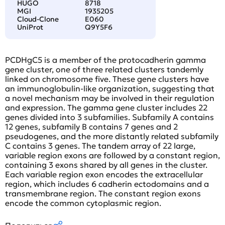
HUGO
8718
MGI
1935205
Cloud-Clone
E060
UniProt
Q9Y5F6
PCDHgC5 is a member of the protocadherin gamma
gene cluster, one of three related clusters tandemly
linked on chromosome five. These gene clusters have
an immunoglobulin-like organization, suggesting that
a novel mechanism may be involved in their regulation
and expression. The gamma gene cluster includes 22
genes divided into 3 subfamilies. Subfamily A contains
12 genes, subfamily B contains 7 genes and 2
pseudogenes, and the more distantly related subfamily
C contains 3 genes. The tandem array of 22 large,
variable region exons are followed by a constant region,
containing 3 exons shared by all genes in the cluster.
Each variable region exon encodes the extracellular
region, which includes 6 cadherin ectodomains and a
transmembrane region. The constant region exons
encode the common cytoplasmic region.