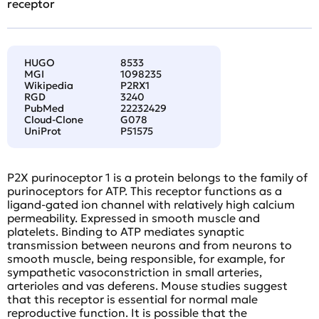
receptor
HUGO
8533
MGI
1098235
Wikipedia
P2RX1
RGD
3240
PubMed
22232429
Cloud-Clone
G078
UniProt
P51575
P2X purinoceptor 1 is a protein belongs to the family of
purinoceptors for ATP. This receptor functions as a
ligand-gated ion channel with relatively high calcium
permeability. Expressed in smooth muscle and
platelets. Binding to ATP mediates synaptic
transmission between neurons and from neurons to
smooth muscle, being responsible, for example, for
sympathetic vasoconstriction in small arteries,
arterioles and vas deferens. Mouse studies suggest
that this receptor is essential for normal male
reproductive function. It is possible that the