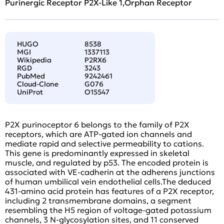
Purinergic Receptor P2X-Like 1,Orphan Receptor
HUGO
8538
MGI
1337113
Wikipedia
P2RX6
RGD
3243
PubMed
9242461
Cloud-Clone
G076
UniProt
O15547
P2X purinoceptor 6 belongs to the family of P2X
receptors, which are ATP-gated ion channels and
mediate rapid and selective permeability to cations.
This gene is predominantly expressed in skeletal
muscle, and regulated by p53. The encoded protein is
associated with VE-cadherin at the adherens junctions
of human umbilical vein endothelial cells.The deduced
431-amino acid protein has features of a P2X receptor,
including 2 transmembrane domains, a segment
resembling the H5 region of voltage-gated potassium
channels, 3 N-glycosylation sites, and 11 conserved