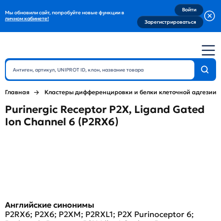
Войти
Мы обновили сайт, попробуйте новые функции в
личном кабинете!
Зарегистрироваться
Главная
Кластеры дифференцировки и белки клеточной адгезии
Purinergic Receptor P2X, Ligand Gated
Ion Channel 6 (P2RX6)
Английские синонимы
P2RX6; P2X6; P2XM; P2RXL1; P2X Purinoceptor 6;