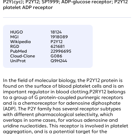
P2Y(cyc); P2Y12; SP1999; ADP-glucose receptor; P2Y12
platelet ADP receptor
HUGO
18124
MGI
1918089
Wikipedia
P2Y12
RGD
621681
PubMed
22996695
Cloud-Clone
G086
UniProt
Q9H244
In the field of molecular biology, the P2Y12 protein is
found on the surface of blood platelet cells and is an
important regulator in blood clotting.P2RY12 belongs
to a group of G protein-coupled purinergic receptors
and is a chemoreceptor for adenosine diphosphate
(ADP). The P2Y family has several receptor subtypes
with different pharmacological selectivity, which
overlaps in some cases, for various adenosine and
uridine nucleotides. This receptor is involved in platelet
aggregation, and is a potential target for the