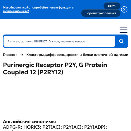
Войти
Мы обновили сайт, попробуйте новые функции в
личном кабинете!
Зарегистрироваться
Главная
Кластеры дифференцировки и белки клеточной адгезии
Purinergic Receptor P2Y, G Protein
Coupled 12 (P2RY12)
Английские синонимы
ADPG-R; HORK3; P2T(AC); P2Y(AC); P2Y(ADP);