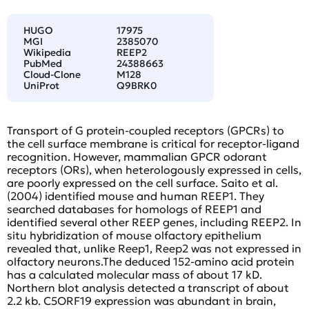
HUGO
17975
MGI
2385070
Wikipedia
REEP2
PubMed
24388663
Cloud-Clone
M128
UniProt
Q9BRK0
Transport of G protein-coupled receptors (GPCRs) to
the cell surface membrane is critical for receptor-ligand
recognition. However, mammalian GPCR odorant
receptors (ORs), when heterologously expressed in cells,
are poorly expressed on the cell surface. Saito et al.
(2004) identified mouse and human REEP1. They
searched databases for homologs of REEP1 and
identified several other REEP genes, including REEP2. In
situ hybridization of mouse olfactory epithelium
revealed that, unlike Reep1, Reep2 was not expressed in
olfactory neurons.The deduced 152-amino acid protein
has a calculated molecular mass of about 17 kD.
Northern blot analysis detected a transcript of about
2.2 kb. C5ORF19 expression was abundant in brain,