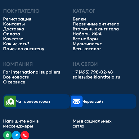
ПОКУПАТЕЛЮ
КАТАЛОГ
Регистрация
Белки
Контакты
Первичные антитела
Доставка
Вторичные антитела
Оплата
Наборы ИФА
Качество
Все наборы
Как искать?
Мультиплекс
Поиск по антигену
Весь каталог
КОМПАНИЯ
НА СВЯЗИ
For international suppliers
+7 (495) 798-02-48
Все новости
sales@belkiantitela.ru
О сервисе
Чат с оператором
Через сайт
Напишите нам в
Мы в социальных
мессенджеры
сетях