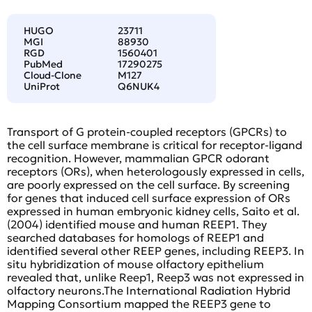
HUGO
23711
MGI
88930
RGD
1560401
PubMed
17290275
Cloud-Clone
M127
UniProt
Q6NUK4
Transport of G protein-coupled receptors (GPCRs) to
the cell surface membrane is critical for receptor-ligand
recognition. However, mammalian GPCR odorant
receptors (ORs), when heterologously expressed in cells,
are poorly expressed on the cell surface. By screening
for genes that induced cell surface expression of ORs
expressed in human embryonic kidney cells, Saito et al.
(2004) identified mouse and human REEP1. They
searched databases for homologs of REEP1 and
identified several other REEP genes, including REEP3. In
situ hybridization of mouse olfactory epithelium
revealed that, unlike Reep1, Reep3 was not expressed in
olfactory neurons.The International Radiation Hybrid
Mapping Consortium mapped the REEP3 gene to