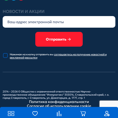
НОВОСТИ И АКЦИИ
Отправить
Нажимая на кнопку отправить
вы
соглашаетесь на получение
новостной и
рекламной рассылки
2014 – 2026 ©
Общество с ограниченной ответственностью Научно-
производственное объединение "Иммунотэкс"
355014, Ставропольский край, г. о.
город Ставрополь, г. Ставрополь, ул. Доваторцев, д. 177Г, стр. 1
Политика конфиденциальности
Согласие об использовании cookie
Карта сайта