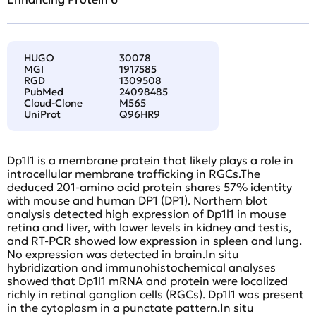
HUGO
30078
MGI
1917585
RGD
1309508
PubMed
24098485
Cloud-Clone
M565
UniProt
Q96HR9
Dp1l1 is a membrane protein that likely plays a role in
intracellular membrane trafficking in RGCs.The
deduced 201-amino acid protein shares 57% identity
with mouse and human DP1 (DP1). Northern blot
analysis detected high expression of Dp1l1 in mouse
retina and liver, with lower levels in kidney and testis,
and RT-PCR showed low expression in spleen and lung.
No expression was detected in brain.In situ
hybridization and immunohistochemical analyses
showed that Dp1l1 mRNA and protein were localized
richly in retinal ganglion cells (RGCs). Dp1l1 was present
in the cytoplasm in a punctate pattern.In situ