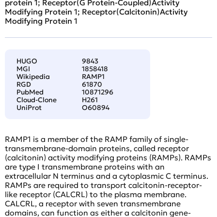
protein 1; Receptor(G Protein-Coupled)Activity
Modifying Protein 1; Receptor(Calcitonin)Activity
Modifying Protein 1
HUGO
9843
MGI
1858418
Wikipedia
RAMP1
RGD
61870
PubMed
10871296
Cloud-Clone
H261
UniProt
O60894
RAMP1 is a member of the RAMP family of single-
transmembrane-domain proteins, called receptor
(calcitonin) activity modifying proteins (RAMPs). RAMPs
are type I transmembrane proteins with an
extracellular N terminus and a cytoplasmic C terminus.
RAMPs are required to transport calcitonin-receptor-
like receptor (CALCRL) to the plasma membrane.
CALCRL, a receptor with seven transmembrane
domains, can function as either a calcitonin gene-