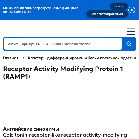
Войти
Мы обновили сайт, попробуйте новые функции в
личном кабинете!
Зарегистрироваться
Главная
Кластеры дифференцировки и белки клеточной адгезии
Receptor Activity Modifying Protein 1
(RAMP1)
Английские синонимы
Calcitonin-receptor-like receptor activity-modifying