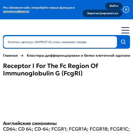
Войти
Мы обновили сайт, попробуйте новые функции в
личном кабинете!
Зарегистрироваться
Главная
Кластеры дифференцировки и белки клеточной адгезии
Receptor I For The Fc Region Of
Immunoglobulin G (FcgRI)
Английские синонимы
CD64; CD 64; CD-64; FCGR1; FCGR1A; FCGR1B; FCGR1C;