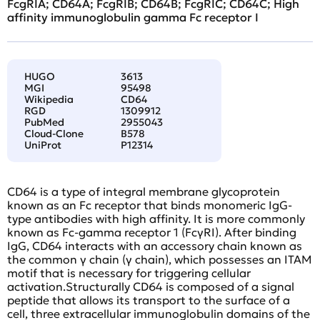
FcgRIA; CD64A; FcgRIB; CD64B; FcgRIC; CD64C; High
affinity immunoglobulin gamma Fc receptor I
HUGO
3613
MGI
95498
Wikipedia
CD64
RGD
1309912
PubMed
2955043
Cloud-Clone
B578
UniProt
P12314
CD64 is a type of integral membrane glycoprotein
known as an Fc receptor that binds monomeric IgG-
type antibodies with high affinity. It is more commonly
known as Fc-gamma receptor 1 (FcγRI). After binding
IgG, CD64 interacts with an accessory chain known as
the common γ chain (γ chain), which possesses an ITAM
motif that is necessary for triggering cellular
activation.Structurally CD64 is composed of a signal
peptide that allows its transport to the surface of a
cell, three extracellular immunoglobulin domains of the